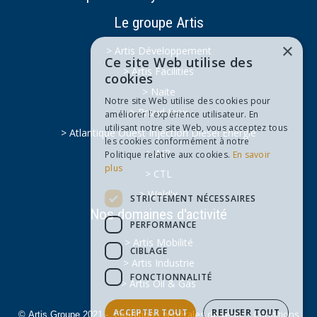
Le groupe Artis
×
> Artis Développement
Ce site Web utilise des
> Artis Facilities
cookies
> Naite
Notre site Web utilise des cookies pour
> Praud Inox
améliorer l'expérience utilisateur. En
utilisant notre site Web, vous acceptez tous
> Atlantique Ouest Injection Diesel Energie
les cookies conformément à notre
> AIP
Politique relative aux cookies.
En savoir
plus
> CTL
> Weld'x
STRICTEMENT NÉCESSAIRES
Nos domaines d'activité
PERFORMANCE
> Artis Mobilité
CIBLAGE
> Artis Industrie
FONCTIONNALITÉ
> Artis Oil & Gas
ACCEPTER TOUT
REFUSER TOUT
Conditions générales de vente
Conditions
© Artis Groupe 2021 -
-