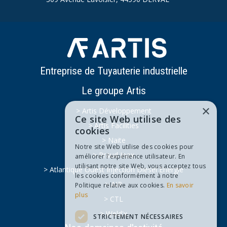
Entreprise de Tuyauterie industrielle
Le groupe Artis
×
> Artis Développement
Ce site Web utilise des
> Artis Facilities
cookies
> Naite
Notre site Web utilise des cookies pour
> Praud Inox
améliorer l'expérience utilisateur. En
utilisant notre site Web, vous acceptez tous
> Atlantique Ouest Injection Diesel Energie
les cookies conformément à notre
> AIP
Politique relative aux cookies.
En savoir
plus
> CTL
> Weld'x
STRICTEMENT NÉCESSAIRES