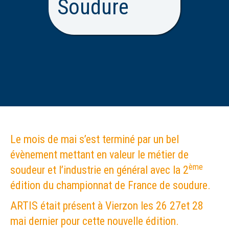
Soudure
Le mois de mai s’est terminé par un bel
évènement mettant en valeur le métier de
ème
soudeur et l’industrie en général avec la 2
édition du championnat de France de soudure.
ARTIS était présent à Vierzon les 26 27et 28
mai dernier pour cette nouvelle édition.