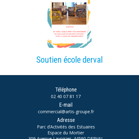
Soutien école derval
Téléphone
02 40 07 81 17
E-mail
commercial@artis-groupe.fr
Adresse
Parc d’Activités des Estuaires
Espace du Mortier
309 Avenue Lavoisier, 44590 DERVAL