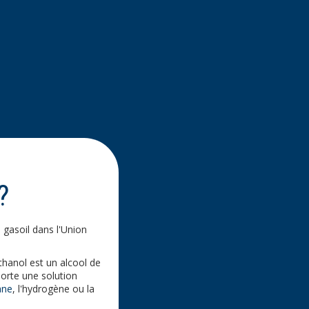
?
 gasoil dans l'Union
thanol est un alcool de
porte une solution
ane
, l'hydrogène ou la