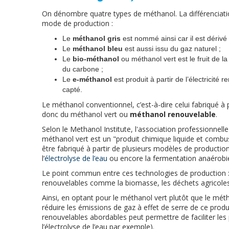
On dénombre quatre types de méthanol. La différenciati
mode de production :
Le
méthanol gris
est nommé ainsi car il est dérivé
Le
méthanol bleu
est aussi issu du gaz naturel ;
Le
bio-méthanol
ou méthanol vert est le fruit de 
du carbone ;
Le
e-méthanol
est produit à partir de l’électricité
capté.
Le méthanol conventionnel, c’est-à-dire celui fabriqué à 
donc du méthanol vert ou
méthanol renouvelable
.
Selon le Methanol Institute, l'association professionnell
méthanol vert est un "produit chimique liquide et combust
être fabriqué à partir de plusieurs modèles de producti
l’
électrolyse de l’eau
ou encore la fermentation anaérobi
Le point commun entre ces technologies de production : l
renouvelables comme la biomasse, les déchets agricoles 
Ainsi, en optant pour le méthanol vert plutôt que le mé
réduire les émissions de gaz à effet de serre de ce prod
renouvelables abordables peut permettre de faciliter les
l’électrolyse de l’eau par exemple).