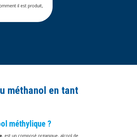
omment il est produit,
u méthanol en tant
ool méthylique ?
e
, est un composé organique, alcool de