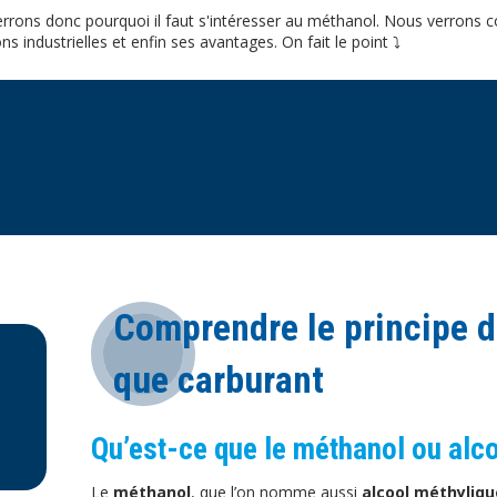
errons donc pourquoi il faut s'intéresser au méthanol. Nous verrons c
ns industrielles et enfin ses avantages. On fait le point ⤵️
Comprendre le principe d
que carburant
Qu’est-ce que le méthanol ou alc
Le
méthanol
, que l’on nomme aussi
alcool méthyliqu