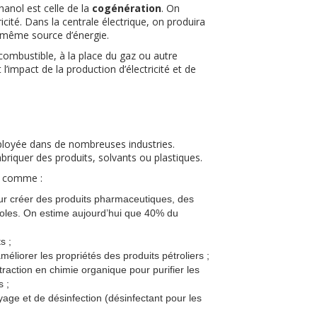
hanol est celle de la
cogénération
. On
icité. Dans la centrale électrique, on produira
 la même source d’énergie.
combustible, à la place du gaz ou autre
’impact de la production d’électricité et de
ployée dans de nombreuses industries.
fabriquer des produits, solvants ou plastiques.
ts comme :
ur créer des produits pharmaceutiques, des
coles. On estime aujourd’hui que 40% du
s ;
améliorer les propriétés des produits pétroliers ;
raction en chimie organique pour purifier les
s ;
age et de désinfection (désinfectant pour les