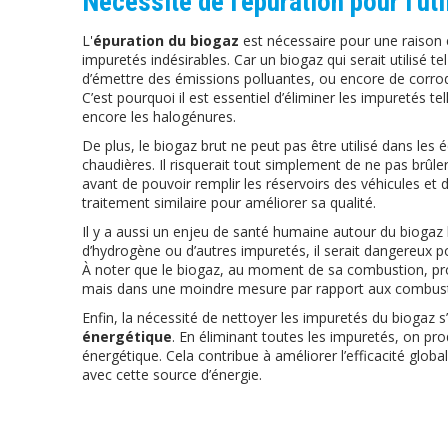
Nécessité de l'épuration pour l'u
L'
épuration du biogaz
est nécessaire pour une raison 
impuretés indésirables. Car un biogaz qui serait utilisé t
d’émettre des émissions polluantes, ou encore de corrode
C’est pourquoi il est essentiel d’éliminer les impuretés t
encore les halogénures.
De plus, le biogaz brut ne peut pas être utilisé dans les
chaudières. Il risquerait tout simplement de ne pas brûler. 
avant de pouvoir remplir les réservoirs des véhicules et 
traitement similaire pour améliorer sa qualité.
Il y a aussi un enjeu de santé humaine autour du biogaz br
d’hydrogène ou d’autres impuretés, il serait dangereux p
À noter que le biogaz, au moment de sa combustion, pro
mais dans une moindre mesure par rapport aux combusti
Enfin, la nécessité de nettoyer les impuretés du biogaz s
énergétique
. En éliminant toutes les impuretés, on pr
énergétique. Cela contribue à améliorer l’efficacité glo
avec cette source d’énergie.