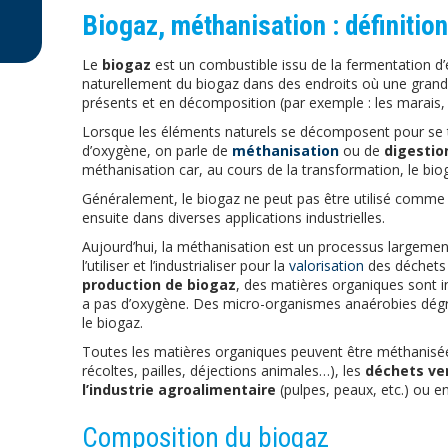
Biogaz, méthanisation : définition
Le
biogaz
est un combustible issu de la fermentation d’
naturellement du biogaz dans des endroits où une grand
présents et en décomposition (par exemple : les marais, 
Lorsque les éléments naturels se décomposent pour se 
d’oxygène, on parle de
méthanisation
ou de
digestio
méthanisation car, au cours de la transformation, le bi
Généralement, le biogaz ne peut pas être utilisé comme tel
ensuite dans diverses applications industrielles.
Aujourd’hui, la méthanisation est un processus largem
l’utiliser et l’industrialiser pour la
valorisation
des déchets 
production de biogaz
, des matières organiques sont in
a pas d’oxygène. Des micro-organismes anaérobies dégr
le biogaz.
Toutes les matières organiques peuvent être méthanisée
récoltes, pailles, déjections animales…), les
déchets ve
l’industrie agroalimentaire
(pulpes, peaux, etc.) ou e
Composition du biogaz