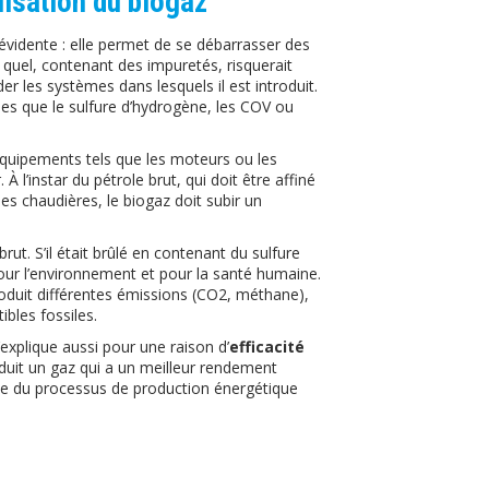
tilisation du biogaz
évidente : elle permet de se débarrasser des
el quel, contenant des impuretés, risquerait
r les systèmes dans lesquels il est introduit.
elles que le sulfure d’hydrogène, les COV ou
 équipements tels que les moteurs ou les
À l’instar du pétrole brut, qui doit être affiné
des chaudières, le biogaz doit subir un
ut. S’il était brûlé en contenant du sulfure
our l’environnement et pour la santé humaine.
duit différentes émissions (CO2, méthane),
bles fossiles.
’explique aussi pour une raison d’
efficacité
oduit un gaz qui a un meilleur rendement
bale du processus de production énergétique