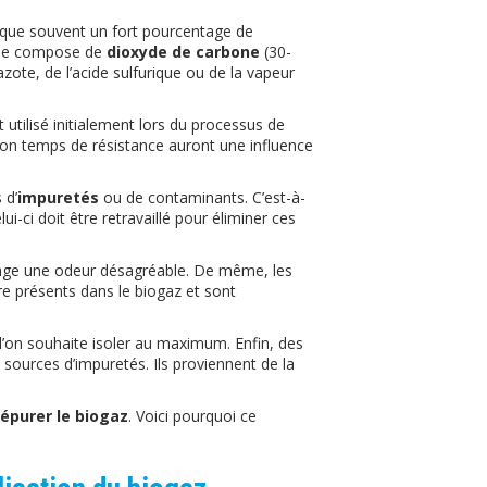
arque souvent un fort pourcentage de
z se compose de
dioxyde de carbone
(30-
azote, de l’acide sulfurique ou de la vapeur
utilisé initialement lors du processus de
on temps de résistance auront une influence
 d’
impuretés
ou de contaminants. C’est-à-
ui-ci doit être retravaillé pour éliminer ces
égage une odeur désagréable. De même, les
re présents dans le biogaz et sont
l’on souhaite isoler au maximum. Enfin, des
sources d’impuretés. Ils proviennent de la
épurer le biogaz
. Voici pourquoi ce