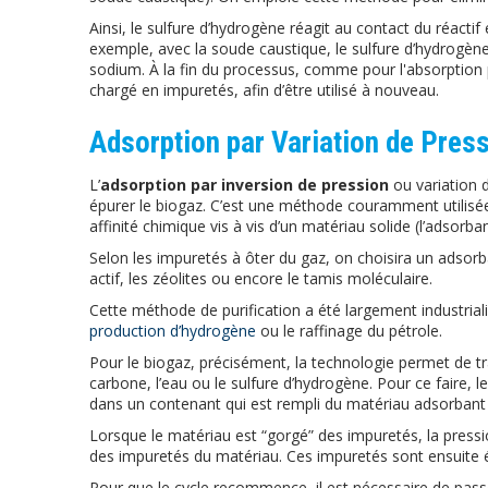
Ainsi, le sulfure d’hydrogène réagit au contact du réactif 
exemple, avec la soude caustique, le sulfure d’hydrogèn
sodium. À la fin du processus, comme pour l'absorption phy
chargé en impuretés, afin d’être utilisé à nouveau.
Adsorption par Variation de Pres
L’
adsorption par inversion de pression
ou variation 
épurer le biogaz. C’est une méthode couramment utilisée 
affinité chimique vis à vis d’un matériau solide (l’adsorb
Selon les impuretés à ôter du gaz, on choisira un adsorb
actif, les zéolites ou encore le tamis moléculaire.
Cette méthode de purification a été largement industria
production d’hydrogène
ou le raffinage du pétrole.
Pour le biogaz, précisément, la technologie permet de t
carbone, l’eau ou le sulfure d’hydrogène. Pour ce faire, l
dans un contenant qui est rempli du matériau adsorbant
Lorsque le matériau est “gorgé” des impuretés, la pressi
des impuretés du matériau. Ces impuretés sont ensuite 
Pour que le cycle recommence, il est nécessaire de pas