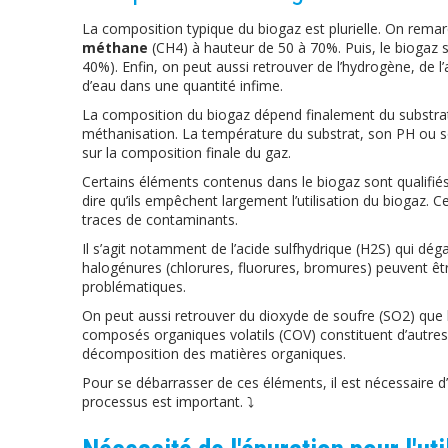
La composition typique du biogaz est plurielle. On rem
méthane
(CH4) à hauteur de 50 à 70%. Puis, le bioga
40%). Enfin, on peut aussi retrouver de l’hydrogène, de l’
d’eau dans une quantité infime.
La composition du biogaz dépend finalement du substrat 
méthanisation. La température du substrat, son PH ou s
sur la composition finale du gaz.
Certains éléments contenus dans le biogaz sont qualifiés
dire qu’ils empêchent largement l’utilisation du biogaz. Cel
traces de contaminants.
Il s’agit notamment de l’acide sulfhydrique (H2S) qui d
halogénures (chlorures, fluorures, bromures) peuvent êt
problématiques.
On peut aussi retrouver du dioxyde de soufre (SO2) que 
composés organiques volatils (COV) constituent d’autres 
décomposition des matières organiques.
Pour se débarrasser de ces éléments, il est nécessaire d’
processus est important. ⤵️