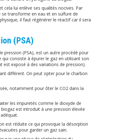
et cela lui enlève ses qualités nocives. Par
e se transforme en eau et en sulfure de
sique, il faut régénérer le réactif car il sera
sion (PSA)
de pression (PSA), est un autre procédé pour
qui consiste à épurer le gaz en utilisant son
ant est exposé à des variations de pression).
ant différent. On peut opter pour le charbon
lisée, notamment pour ôter le CO2 dans la
raiter les impuretés comme le dioxyde de
e biogaz est introduit à une pression élevée
 adéquat.
on est réduite ce qui provoque la désorption
évacuées pour garder un gaz sain.
ser par une phase de régénération du