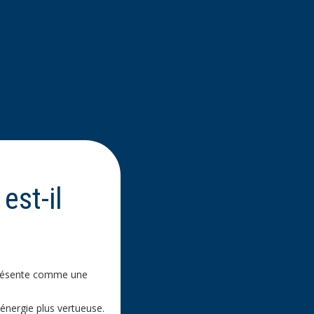
est-il
résente comme une
énergie plus vertueuse.