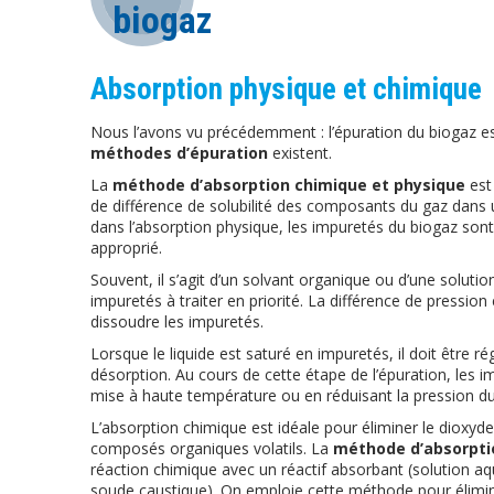
biogaz
Absorption physique et chimique
Nous l’avons vu précédemment : l’épuration du biogaz est
méthodes d’épuration
existent.
La
méthode d’absorption chimique et physique
est 
de différence de solubilité des composants du gaz dans 
dans l’absorption physique, les impuretés du biogaz sont
approprié.
Souvent, il s’agit d’un solvant organique ou d’une soluti
impuretés à traiter en priorité. La différence de pression
dissoudre les impuretés.
Lorsque le liquide est saturé en impuretés, il doit être
désorption. Au cours de cette étape de l’épuration, les i
mise à haute température ou en réduisant la pression d
L’absorption chimique est idéale pour éliminer le dioxy
composés organiques volatils. La
méthode d’absorpti
réaction chimique avec un réactif absorbant (solution 
soude caustique). On emploie cette méthode pour élimine